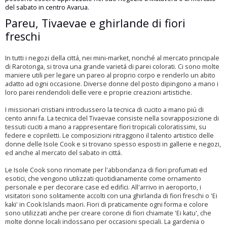
del sabato in centro Avarua.
Pareu, Tivaevae e ghirlande di fiori
freschi
In tutti i negozi della cittá, nei mini-market, nonché al mercato principale
di Rarotonga, si trova una grande varietá di parei colorati. Ci sono molte
maniere utili per legare un pareo al proprio corpo e renderlo un abito
adatto ad ogni occasione. Diverse donne del posto dipingono a mano i
loro parei rendendoli delle vere e proprie creazioni artistiche.
I missionari cristiani introdussero la tecnica di cucito a mano piú di
cento anni fa. La tecnica del Tivaevae consiste nella sovrapposizione di
tessuti cuciti a mano a rappresentare fiori tropicali coloratissimi, su
federe e copriletti. Le composizioni ritraggono il talento artistico delle
donne delle Isole Cook e si trovano spesso esposti in gallerie e negozi,
ed anche al mercato del sabato in cittá.
Le Isole Cook sono rinomate per l'abbondanza di fiori profumati ed
esotici, che vengono utilizzati quotidianamente come ornamento
personale e per decorare case ed edifici. All'arrivo in aeroporto, i
visitatori sono solitamente accolti con una ghirlanda di fiori freschi o 'Ei
kaki' in Cook Islands maori. Fiori di praticamente ogni forma e colore
sono utilizzati anche per creare corone di fiori chiamate 'Ei katu', che
molte donne locali indossano per occasioni speciali. La gardenia o