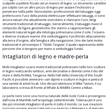
scalpello a pettine fissato ad un manico di legno. Lo strumento sarebbe
poi colpito con un altro pezzo di legno per aiutare l'inchiostro a
penetrare nella pelle. Nonostante i professionisti del tatuaggio oggi
preferiscono l'uso della pistola elettrica per effettuare tatuaggi, ci sono
ancora tatuari che attualmente esercitano e rilanciano l'uso delgi
strumenti tradizionali di tatuaggio. Generalmente, il tatuaggio maori é
composto da figure geometriche che stanno a rappresentare gli
elementi naturali legati alla mitologia polinesiana come il sole, l'oceano
e diverse creature marine che simboleggiano il profondo attaccamento
alla terra d'origine, alla famiglia e alla navigazione. Uno dei tanti motivi
tradizionali é ad esempio il '
Tikitiki Tangata
', il quale rappresenta delle
persone che si tengono per mano e simboleggia l'unitá.
Intagliatori di legno e madre-perla
Molti intagliatori usano motivi tradizionali polinesiani nelle loro sculture
in legno realizzando tamburi, armi decorative e divinitá come il dio del
mare e della fertilitá, Tangaroa. Nella hall della University of the South
Pacific é possibile ammirare i vari dipinti e sculture in legno e pietra di
una varietá di artisti locali. Uno dei piú talentuosi é Mike Tavioni, il cui
laboratorio si trova di fronte al Whale & Wildlife Centre a Nikao.
Le perle nere sono una risorsa naturale delle Isole Cook e provengono
dall'isola di Manihiki nell'arcipelago settentrionale. Tokerau Jim é uno
dei piú rinomati intagliatori di perle in tutto il mondo. Le sue creazioni
possono essere apprezzate nel suo negozio a Matavera o al mercato