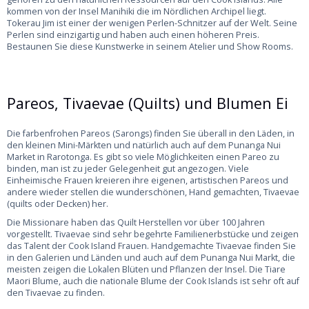
kommen von der Insel Manihiki die im Nördlichen Archipel liegt.
Tokerau Jim ist einer der wenigen Perlen-Schnitzer auf der Welt. Seine
Perlen sind einzigartig und haben auch einen höheren Preis.
Bestaunen Sie diese Kunstwerke in seinem Atelier und Show Rooms.
Pareos, Tivaevae (Quilts) und Blumen Ei
Die farbenfrohen Pareos (Sarongs) finden Sie überall in den Läden, in
den kleinen Mini-Märkten und natürlich auch auf dem Punanga Nui
Market in Rarotonga. Es gibt so viele Möglichkeiten einen Pareo zu
binden, man ist zu jeder Gelegenheit gut angezogen. Viele
Einheimische Frauen kreieren ihre eigenen, artistischen Pareos und
andere wieder stellen die wunderschönen, Hand gemachten, Tivaevae
(quilts oder Decken) her.
Die Missionare haben das Quilt Herstellen vor über 100 Jahren
vorgestellt. Tivaevae sind sehr begehrte Familienerbstücke und zeigen
das Talent der Cook Island Frauen. Handgemachte Tivaevae finden Sie
in den Galerien und Länden und auch auf dem Punanga Nui Markt, die
meisten zeigen die Lokalen Blüten und Pflanzen der Insel. Die Tiare
Maori Blume, auch die nationale Blume der Cook Islands ist sehr oft auf
den Tivaevae zu finden.