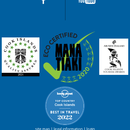
site map
|
legal information
|
login