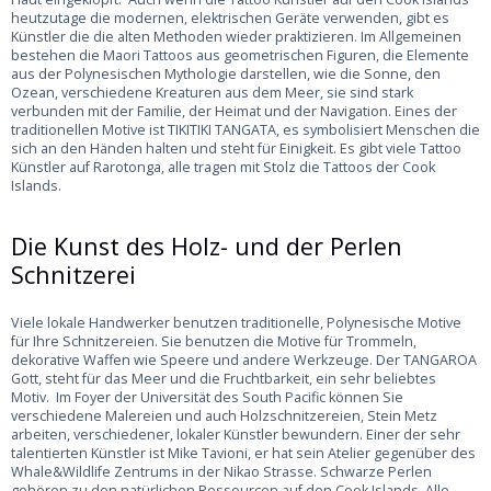
heutzutage die modernen, elektrischen Geräte verwenden, gibt es
Künstler die die alten Methoden wieder praktizieren. Im Allgemeinen
bestehen die Maori Tattoos aus geometrischen Figuren, die Elemente
aus der Polynesischen Mythologie darstellen, wie die Sonne, den
Ozean, verschiedene Kreaturen aus dem Meer, sie sind stark
verbunden mit der Familie, der Heimat und der Navigation. Eines der
traditionellen Motive ist TIKITIKI TANGATA, es symbolisiert Menschen die
sich an den Händen halten und steht für Einigkeit. Es gibt viele Tattoo
Künstler auf Rarotonga, alle tragen mit Stolz die Tattoos der Cook
Islands.
Die Kunst des Holz- und der Perlen
Schnitzerei
Viele lokale Handwerker benutzen traditionelle, Polynesische Motive
für Ihre Schnitzereien. Sie benutzen die Motive für Trommeln,
dekorative Waffen wie Speere und andere Werkzeuge. Der TANGAROA
Gott, steht für das Meer und die Fruchtbarkeit, ein sehr beliebtes
Motiv. Im Foyer der Universität des South Pacific können Sie
verschiedene Malereien und auch Holzschnitzereien, Stein Metz
arbeiten, verschiedener, lokaler Künstler bewundern. Einer der sehr
talentierten Künstler ist Mike Tavioni, er hat sein Atelier gegenüber des
Whale&Wildlife Zentrums in der Nikao Strasse. Schwarze Perlen
gehören zu den natürlichen Ressourcen auf den Cook Islands. Alle