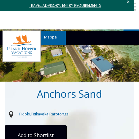
×
TRAVEL ADVISORY: ENTRY REQUIREMENTS
Mappa
Anchors Sand
Tikioki
Titikaveka
Rarotonga
Add to Shortlist