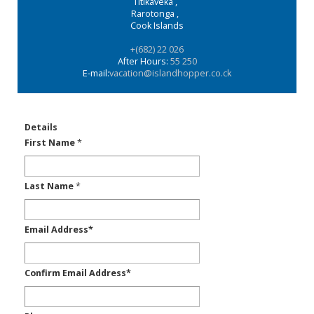
Titikaveka
,
Rarotonga
,
Cook Islands
+(682) 22 026
After Hours:
55 250
E-mail:
vacation@islandhopper.co.ck
Details
First Name
*
Last Name
*
Email Address
*
Confirm Email Address
*