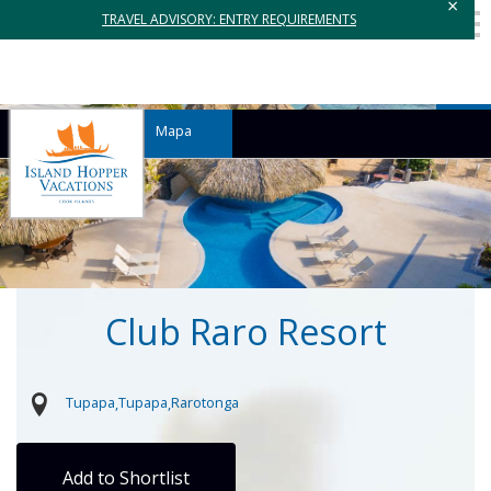
×
TRAVEL ADVISORY: ENTRY REQUIREMENTS
Mapa
Club Raro Resort
Tupapa
Tupapa
Rarotonga
Add to Shortlist