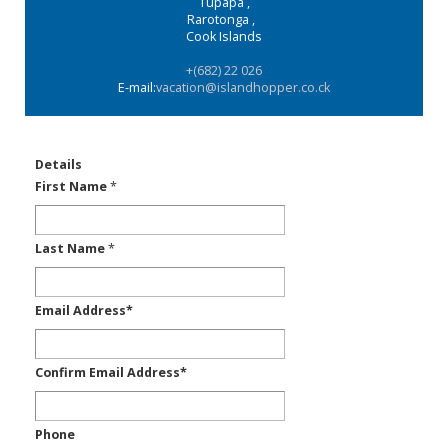
Tupapa
,
Rarotonga
,
Cook Islands
+(682) 22 026
E-mail:
vacation@islandhopper.co.ck
Details
First Name
*
Last Name
*
Email Address
*
Confirm Email Address
*
Phone