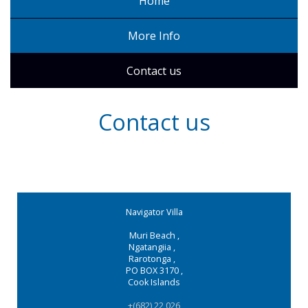
Home
More Info
Contact us
Contact us
Navigator Villa
Muri Beach
,
Ngatangiia
,
Rarotonga
,
PO BOX 3170
,
Cook Islands
+(682) 22 026