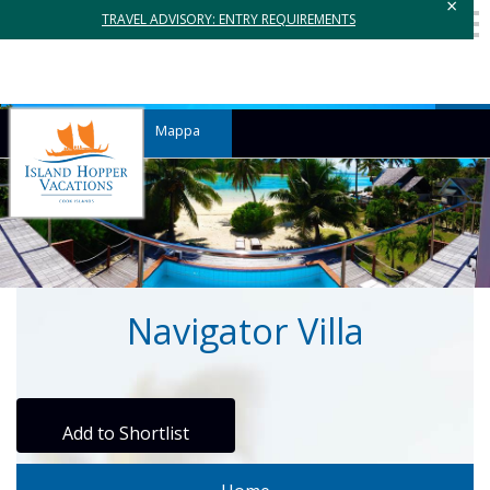
×
TRAVEL ADVISORY: ENTRY REQUIREMENTS
Mappa
Navigator Villa
Add to Shortlist