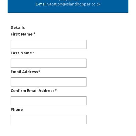
E-mail:
vacation@islandhopper.co.ck
Details
First Name
*
Last Name
*
Email Address
*
Confirm Email Address
*
Phone