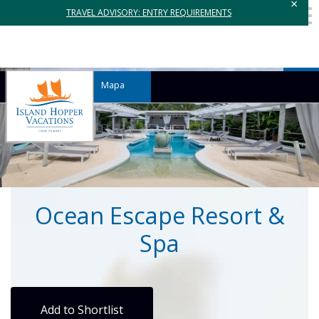
×
TRAVEL ADVISORY: ENTRY REQUIREMENTS
Mapa
Ocean Escape Resort &
Spa
Add to Shortlist