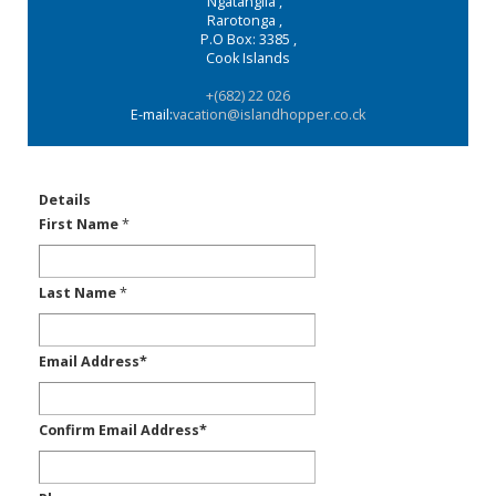
Ngatangiia
,
Rarotonga
,
P.O Box: 3385
,
Cook Islands
+(682) 22 026
E-mail:
vacation@islandhopper.co.ck
Details
First Name
*
Last Name
*
Email Address
*
Confirm Email Address
*